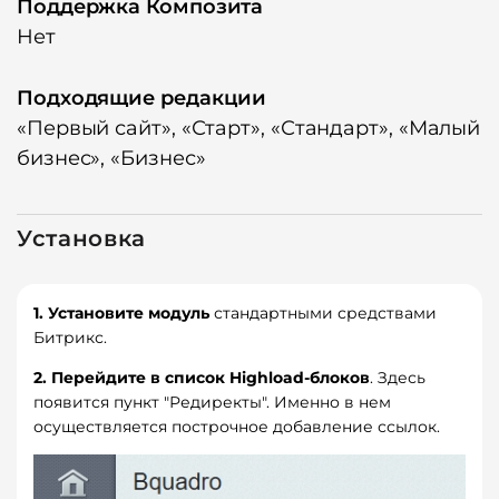
Поддержка Композита
Нет
Подходящие редакции
«Первый сайт», «Старт», «Стандарт», «Малый
бизнес», «Бизнес»
2.
Массовая загрузка
. В обновленной версии модуля
Установка
добавлена возможность массовой загрузки списка
редиректов файлом в формате csv с разделителем
точка с запятой. Файл загружается в настройках
1. Установите модуль
стандартными средствами
модуля.
Битрикс.
2. Перейдите в список Highload-блоков
. Здесь
появится пункт "Редиректы". Именно в нем
осуществляется построчное добавление ссылок.