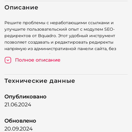
Описание
Решите проблемы с неработающими ссылками и
улучшите пользовательский опыт с модулем SEO-
редиректов от Bquadro. Этот удобный инструмент
позволяет создавать и редактировать редиректы
напрямую из административной панели сайта, без
привлечения разработчиков.
Полное описание
Особенности
Простая установка и настройка через консольные
Технические данные
команды.
Опубликовано
Удобное создание редиректов с указанием
исходного и целевого URL.
21.06.2024
Редиректы выполняются с кодом 301 Moved
Permanently для максимальной SEO-оптимизации.
Обновлено
20.09.2024
Возможность сохранения таблицы редиректов