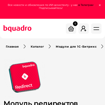
support.dev@bquadro.ru
×
Все новости и обновления по ИИ-ассистенту - у нас
в Телеграм
.
Подписывайтесь!
+7 (800) 200-78-55
0
Главная
Каталог
Модули для 1С-Битрикс
Модуль редиректов