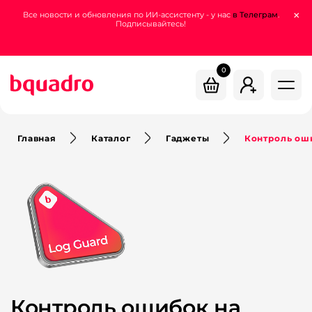
support.dev@bquadro.ru
×
Все новости и обновления по ИИ-ассистенту - у нас
в Телеграм
.
Подписывайтесь!
+7 (800) 200-78-55
0
Главная
Каталог
Гаджеты
Контроль оши
Контроль ошибок на