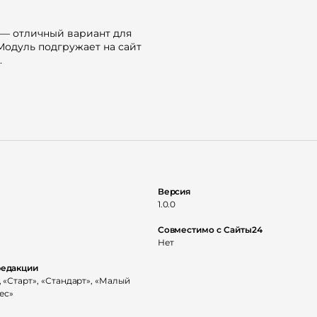
 — отличный вариант для
Модуль подгружает на сайт
.
.
Версия
1.0.0
Совместимо с Сайты24
Нет
а выбранной странице
карточки кликабельные и с
редакции
траницах, а в iframe.
 «Старт», «Стандарт», «Малый
ес»