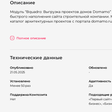
Описание
Модуль “Bquadro: Выгрузка проектов домов Domamo”
быстрого наполнения сайта строительной компании. 
каталог архитектурных проектов с портала domamo.ru
Полное описание
Основной функционал
Технические данные
Доступны несколько вариантов использования модуля
Тариф Лайт
Опубликовано
Обновлено
21.05.2025
-
Тариф Лайт работает бесплатно.
Установлено
Адаптивность
Менее 50 раз
Да
Модуль выводит полный каталог проектов Domamo н
вашего сайта. Предусмотрен подробный фильтр. Все 
Поддержка Композита
Подходящие 
подробной информацией, но открываются не на новых с
Нет
«Первый сайт»,
бизнес», «Бизн