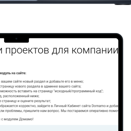
дробной информацией, но
 необходимо открытие
мендуем
расширенную