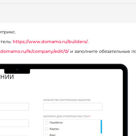
итрикс.
итель:
https://www.domamo.ru/builders/
.
.domamo.ru/lk/company/edit/0/
и заполните обязательные по