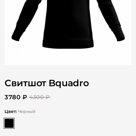
Свитшот Bquadro
3780
₽
4300
₽
Цвет:
Черный