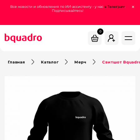
support.dev@bquadro.ru
×
Все новости и обновления по ИИ-ассистенту - у нас
в Телеграм
.
Подписывайтесь!
+7 (800) 200-78-55
0
Главная
Каталог
Мерч
Свитшот Bquadr